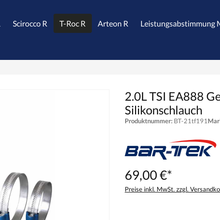
R
Scirocco R
T-Roc R
Arteon R
Leistungsabstimmung 
2.0L TSI EA888 Ge
Silikonschlauch
Produktnummer:
BT-21tf191
Mar
69,00 €*
Preise inkl. MwSt. zzgl. Versandk