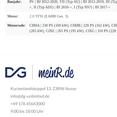
Baujahr:
8V | BJ 2012-2020
, VII (Typ AU) | BJ 2012-2019
, III (T
>
, II (Typ AD1) | BJ 2016->
, I (Typ NS7) | BJ 2017->
Motor:
2.0 TFSI (EA888 Gen. 3)
Motorcode:
CHHA | 230 PS (169 kW)
, CHHB | 220 PS (162 kW)
, CH
(265 kW)
, CJXE | 265 PS (195 kW)
, CJXG | 310 PS (228
Kurzenlandskoppel 13, 23896 Nusse
info@dg-unlimited.de
+49 176 45643000
9:00 bis 18:00 Uhr